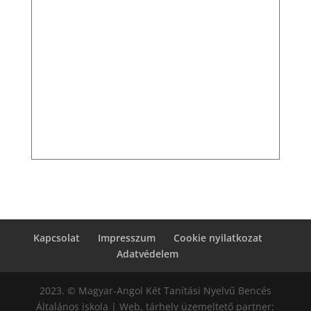
Kapcsolat
Impresszum
Cookie nyilatkozat
Adatvédelem
2023. © Magyar-Angol Két Tanítási Nyelvű Bencés
Általános iskola | Web, tárhely üzemeltető partner: