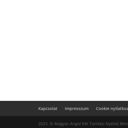
Kapcsolat
Impresszum
Cookie nyilatko
2023. © Magyar-Angol Két Tanítási Nyelvű Benc