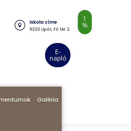
1
Iskola címe
%

0
9233
Lipót, Fő tér 2.
E-
napló
.
mentumok
Galéria