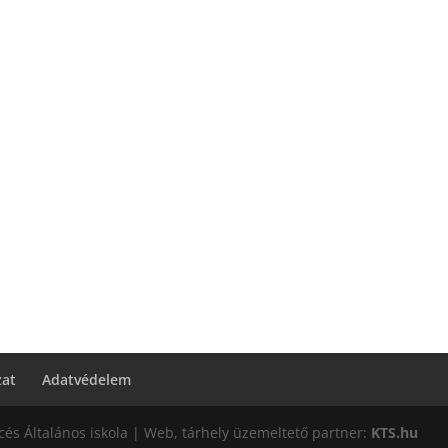
zat
Adatvédelem
és Általános iskola | Web, tárhely üzemeltető partner:
KTS.hu