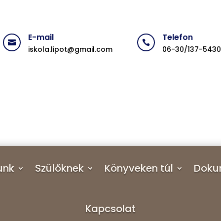
E-mail
Telefon


iskola.lipot@gmail.com
06-30/137-543
unk
Szülőknek
Könyveken túl
Doku
Kapcsolat